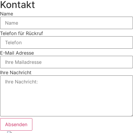
Kontakt
Lass
Name
dieses
Feld
Telefon für Rückruf
leer
E-Mail Adresse
Ihre Nachricht
Absenden